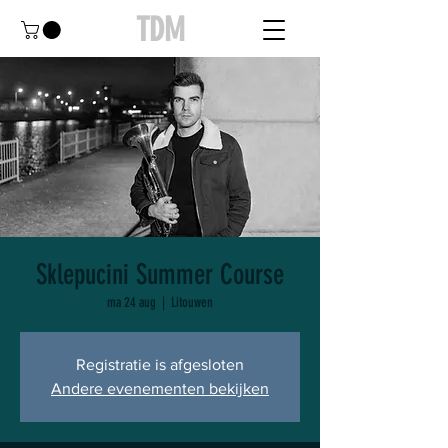
TDM
Sklepucini Summer Course
ma 24 aug
  |  
Litouwen
Registratie is afgesloten
Andere evenementen bekijken