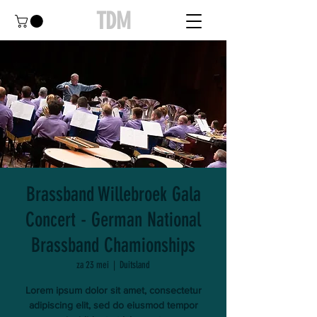
TDM
Brassband Willebroek Gala
Concert - German National
Brassband Chamionships
za 23 mei
  |  
Duitsland
Lorem ipsum dolor sit amet, consectetur
adipiscing elit, sed do eiusmod tempor